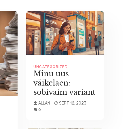
UNCATEGORIZED
Minu uus
väikelaen:
sobivaim variant
ALLAN
SEPT 12, 2023
6