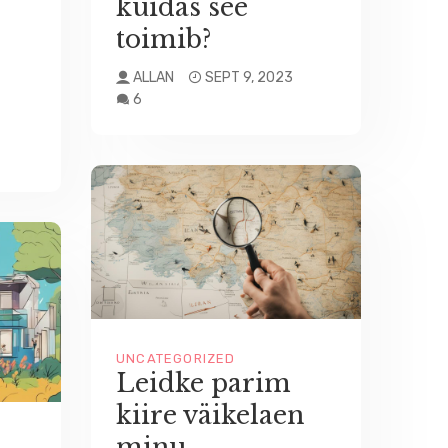
kuidas see
toimib?
ALLAN
SEPT 9, 2023
6
UNCATEGORIZED
Leidke parim
kiire väikelaen
minu