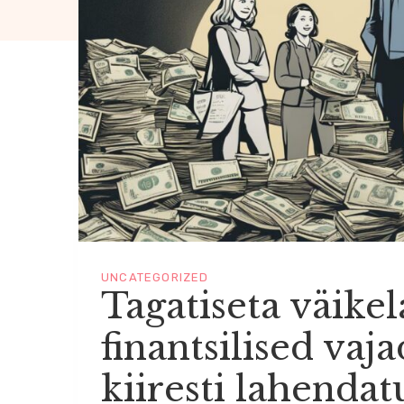
UNCATEGORIZED
Tagatiseta väikel
finantsilised vaj
kiiresti lahendat