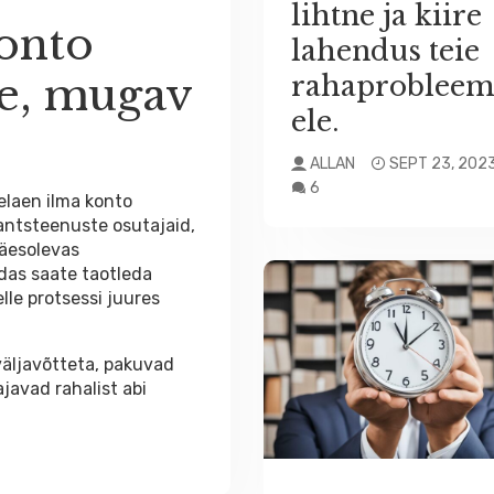
lihtne ja kiire
konto
lahendus teie
re, mugav
rahaprobleem
ele.
ALLAN
SEPT 23, 202
6
elaen ilma konto
nantsteenuste osutajaid,
Käesolevas
idas saate taotleda
lle protsessi juures
väljavõtteta, pakuvad
javad rahalist abi