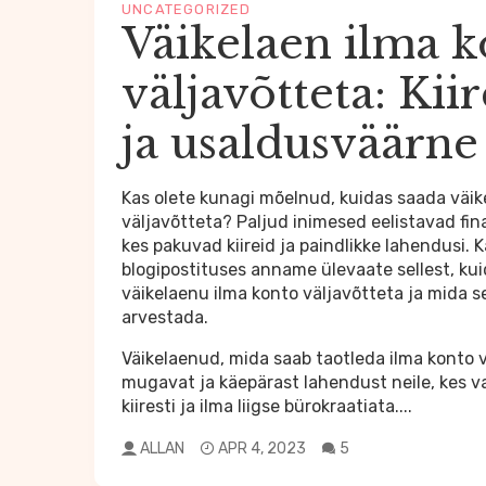
UNCATEGORIZED
Väikelaen ilma 
väljavõtteta: Kii
ja usaldusväärne
Kas olete kunagi mõelnud, kuidas saada
väik
väljavõtteta
? Paljud inimesed eelistavad fi
kes pakuvad kiireid ja paindlikke lahendusi. 
blogipostituses anname ülevaate sellest, ku
väikelaenu ilma konto väljavõtteta ja mida se
arvestada.
Väikelaenud,
mida saab taotleda ilma konto 
mugavat ja käepärast lahendust neile, kes va
kiiresti ja ilma liigse bürokraatiata....
ALLAN
APR 4, 2023
5