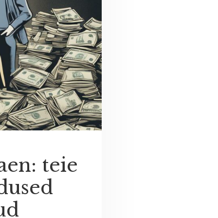
aen: teie
adused
ud