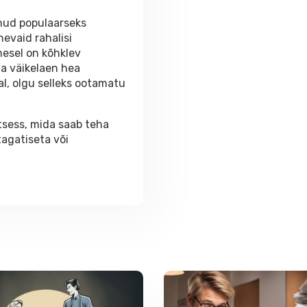
unud populaarseks
evaid rahalisi
imesel on kõhklev
a väikelaen hea
al, olgu selleks ootamatu
tsess, mida saab teha
tagatiseta või