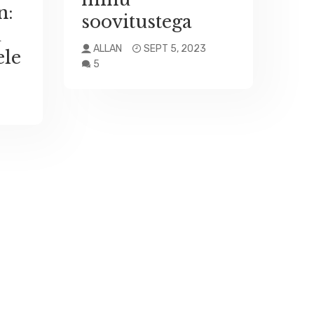
n:
soovitustega
u
ALLAN
SEPT 5, 2023
ele
5