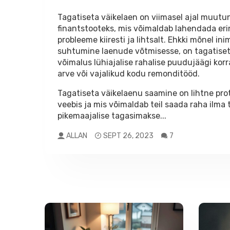
Tagatiseta väikelaen on viimasel ajal muut
finantstooteks, mis võimaldab lahendada erin
probleeme kiiresti ja lihtsalt. Ehkki mõnel in
suhtumine laenude võtmisesse, on tagatiset
võimalus lühiajalise rahalise puudujäägi korr
arve või vajalikud kodu remonditööd.
Tagatiseta väikelaenu saamine on lihtne pro
veebis ja mis võimaldab teil saada raha ilma 
pikemaajalise tagasimakse...
ALLAN
SEPT 26, 2023
7