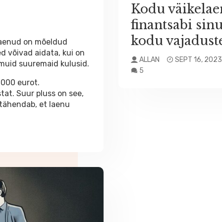
Kodu väikelae
finantsabi sin
kodu vajadust
elaenud on mõeldud
d võivad aidata, kui on
ALLAN
SEPT 16, 2023
 muid suuremaid kulusid.
5
000 eurot.
tat. Suur pluss on see,
 tähendab, et laenu