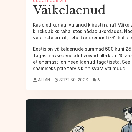
UNCATEGORIZED
Väikelaenud
Kas oled kunagi vajanud kiiresti raha? Väik
kiireks abiks rahalistes hädaolukordades. Nee
vaja osta autot, teha koduremonti või katta
Eestis on väikelaenude summad 500 kuni 25 
Tagasimakseperioodid võivad olla kuni 10 aas
et enamasti on need laenud tagatiseta. See
saamiseks pole tarvis kinnisvara või muud...
ALLAN
SEPT 30, 2023
6