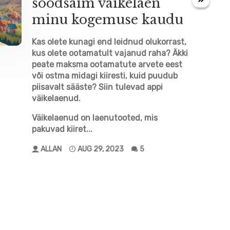
o
soodsaim väikelaen
g
e
e
minu kogemuse kaudu
s
Kas olete kunagi end leidnud olukorrast,
t
kus olete ootamatult vajanud raha? Äkki
peate maksma ootamatute arvete eest
i
või ostma midagi kiiresti, kuid puudub
piisavalt sääste? Siin tulevad appi
t
väikelaenud.
u
Väikelaenud on laenutooted, mis
pakuvad kiiret...
s
ALLAN
AUG 29, 2023
5
t
e
l