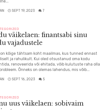
lne...
LAN
SEPT 19, 2023
7
TEGORIZED
u väikelaen: finantsabi sinu
u vajadustele
on kõige tähtsam koht maailmas, kus tunned ennast
liselt ja rahulikult. Kui oled otsustanud oma kodu
tida, renoveerida või ehitada, võib kulutuste raha olla
probleem. Õnneks on olemas lahendus, mis võib...
LAN
SEPT 16, 2023
5
TEGORIZED
u uus väikelaen: sobivaim