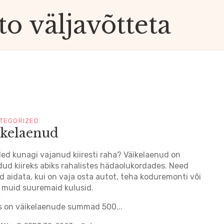
o väljavõtteta
TEGORIZED
ikelaenud
led kunagi vajanud kiiresti raha? Väikelaenud on
ud kiireks abiks rahalistes hädaolukordades. Need
d aidata, kui on vaja osta autot, teha koduremonti või
 muid suuremaid kulusid.
s on väikelaenude summad 500...