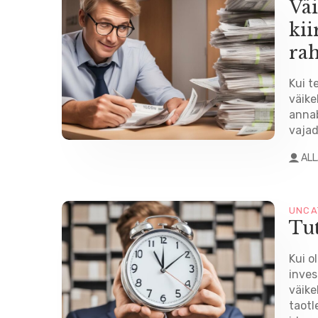
Väi
kii
ra
Kui te
väike
annab
vajad
AL
UNCA
Tu
Kui o
inves
väike
taotl