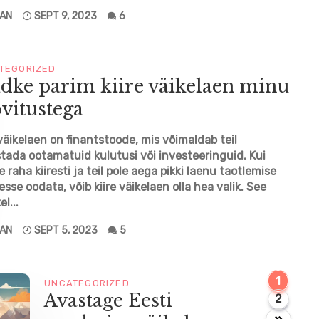
LAN
SEPT 9, 2023
6
TEGORIZED
dke parim kiire väikelaen minu
vitustega
 väikelaen on finantstoode, mis võimaldab teil
tada ootamatuid kulutusi või investeeringuid. Kui
e raha kiiresti ja teil pole aega pikki laenu taotlemise
esse oodata, võib kiire väikelaen olla hea valik. See
el...
LAN
SEPT 5, 2023
5
P
P
1
UNCATEGORIZED
a
Avastage Eesti
P
2
a
g