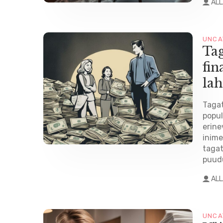
AL
UNCA
Tag
fin
la
Tagat
popul
erine
inime
tagat
puudu
AL
UNCA