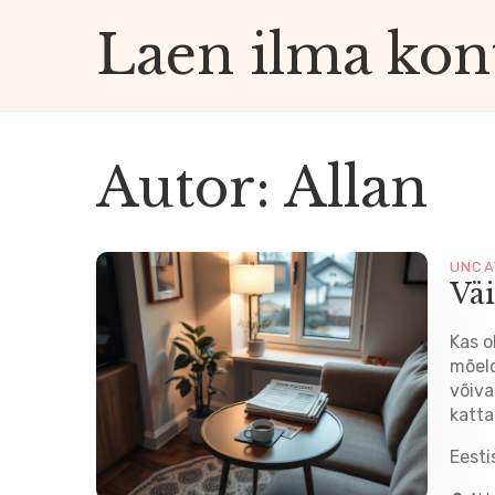
Laen ilma kont
to väljavõtteta
Autor:
Allan
UNCA
Vä
Kas o
mõeld
võiva
katta
Eesti