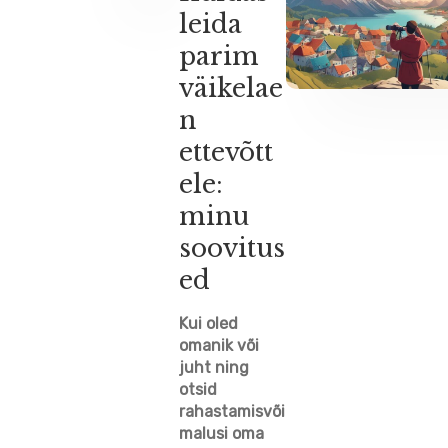
leida
parim
väikelae
n
ettevõtt
ele:
minu
soovitus
ed
Kui oled
omanik või
juht ning
otsid
rahastamisvõi
malusi oma