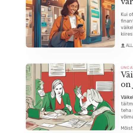
var
Kui o
finan
väike
kiire
AL
UNCA
Väi
on 
Väik
täitm
teha 
võima
Mõis