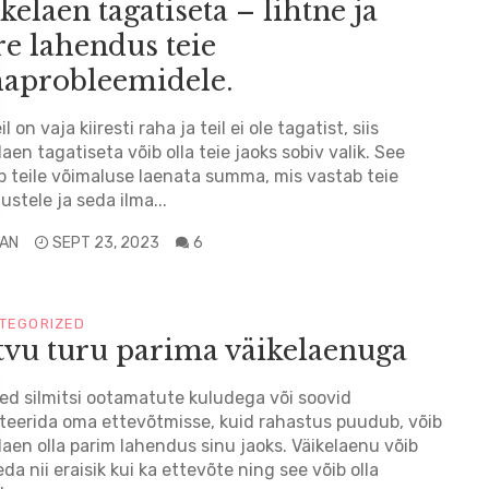
kelaen tagatiseta – lihtne ja
re lahendus teie
haprobleemidele.
il on vaja kiiresti raha ja teil ei ole tagatist, siis
laen tagatiseta võib olla teie jaoks sobiv valik. See
 teile võimaluse laenata summa, mis vastab teie
ustele ja seda ilma...
LAN
SEPT 23, 2023
6
TEGORIZED
tvu turu parima väikelaenuga
led silmitsi ootamatute kuludega või soovid
teerida oma ettevõtmisse, kuid rahastus puudub, võib
laen olla parim lahendus sinu jaoks. Väikelaenu võib
eda nii eraisik kui ka ettevõte ning see võib olla