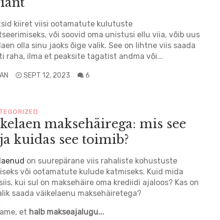
iant
tsid kiiret viisi ootamatute kulutuste
tseerimiseks, või soovid oma unistusi ellu viia, võib uus
laen olla sinu jaoks õige valik. See on lihtne viis saada
sti raha, ilma et peaksite tagatist andma või...
LAN
SEPT 12, 2023
6
TEGORIZED
kelaen maksehäirega: mis see
ja kuidas see toimib?
elaenud
on suurepärane viis rahaliste kohustuste
iseks või ootamatute kulude katmiseks. Kuid mida
siis, kui sul on maksehäire oma krediidi ajaloos? Kas on
lik saada väikelaenu maksehäiretega?
tame, et
halb makseajalugu...