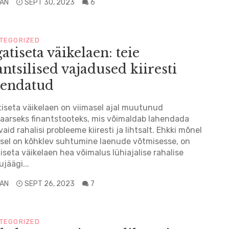
LAN
SEPT 30, 2023
6
TEGORIZED
atiseta väikelaen: teie
antsilised vajadused kiiresti
hendatud
iseta väikelaen on viimasel ajal muutunud
aarseks finantstooteks, mis võimaldab lahendada
vaid rahalisi probleeme kiiresti ja lihtsalt. Ehkki mõnel
sel on kõhklev suhtumine laenude võtmisesse, on
iseta väikelaen hea võimalus lühiajalise rahalise
jäägi...
LAN
SEPT 26, 2023
7
TEGORIZED