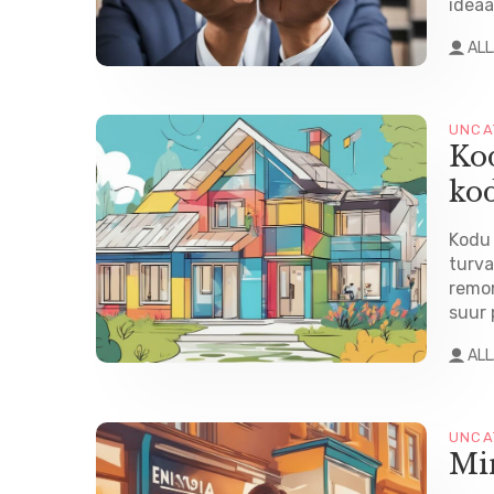
ideaa
AL
UNCA
Kod
kod
Kodu 
turva
remon
suur 
AL
UNCA
Min