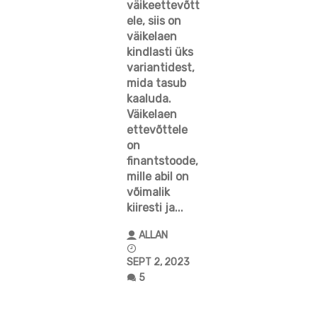
väikeettevõtt
ele, siis on
väikelaen
kindlasti üks
variantidest,
mida tasub
kaaluda.
Väikelaen
ettevõttele
on
finantstoode,
mille abil on
võimalik
kiiresti ja...
ALLAN
SEPT 2, 2023
5